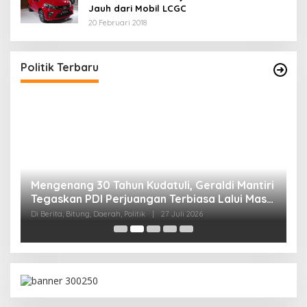
Jauh dari Mobil LCGC
20 Februari 2018
Politik Terbaru
Mengenang 30 Tahun Kudatuli, Geraldi Mantiri
M
Tegaskan PDI Perjuangan Terbiasa Lalui Masa
B
Sulit
K
Di Berita, Bitung, Daerah, Politik
|
27 Juli 2026
Di 
t,