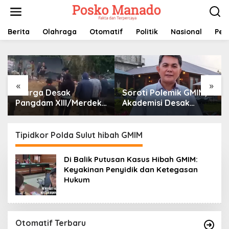
Lewati
ke
konten
Berita
Olahraga
Otomatif
Politik
Nasional
Pem
«
»
Warga Desak
Soroti Polemik GMIM,
Pangdam XIII/Merdeka
Akademisi Desak
Tarik Prajurit dari
BPMS Evaluasi Diri:
Tambang Nona Hoa:
Jangan Bawa Gereja
“Rakyat Tidak Butuh
ke Politik Praktis
Tipidkor Polda Sulut hibah GMIM
Tentara di Lokasi
Tambang”
Di Balik Putusan Kasus Hibah GMIM:
Keyakinan Penyidik dan Ketegasan
Hukum
Otomatif Terbaru