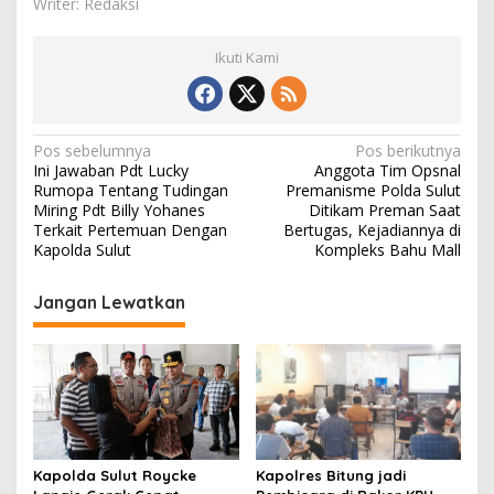
Writer: Redaksi
Ikuti Kami
Navigasi
Pos sebelumnya
Pos berikutnya
Ini Jawaban Pdt Lucky
Anggota Tim Opsnal
pos
Rumopa Tentang Tudingan
Premanisme Polda Sulut
Miring Pdt Billy Yohanes
Ditikam Preman Saat
Terkait Pertemuan Dengan
Bertugas, Kejadiannya di
Kapolda Sulut
Kompleks Bahu Mall
Jangan Lewatkan
Kapolres Bitung jadi
Kapolda Sulut Roycke