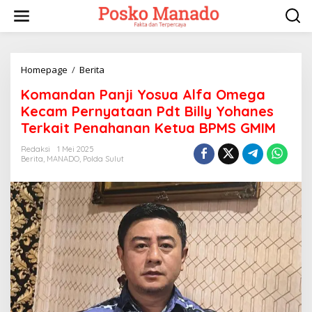
Lewati
ke
konten
Komandan
Homepage
/
Berita
Panji
Komandan Panji Yosua Alfa Omega
Yosua
Alfa
Kecam Pernyataan Pdt Billy Yohanes
Omega
Terkait Penahanan Ketua BPMS GMIM
Kecam
Pernyataan
Redaksi
1 Mei 2025
Pdt
Berita
,
MANADO
,
Polda Sulut
Billy
Yohanes
Terkait
Penahanan
Ketua
BPMS
GMIM