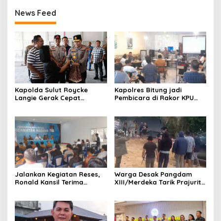
News Feed
Kapolres Bitung jadi
Kapolda Sulut Roycke
Pembicara di Rakor KPU
Langie Gerak Cepat
terkait Persiapan Verifikasi
Datangi Gereja GMIM yang
Partai Politik
Terbakar, Salurkan
Bantuan untuk Percepatan
Pemulihan
Jalankan Kegiatan Reses,
Warga Desak Pangdam
Ronald Kansil Terima
XIII/Merdeka Tarik Prajurit
Keluhan Warga Madidir
dari Tambang Nona Hoa:
“Rakyat Tidak Butuh
Tentara di Lokasi
Tambang”