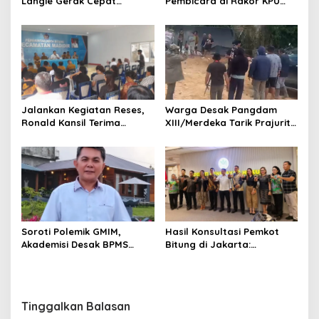
Pembicara di Rakor KPU
Langie Gerak Cepat
terkait Persiapan Verifikasi
Datangi Gereja GMIM yang
Partai Politik
Terbakar, Salurkan
Bantuan untuk Percepatan
Pemulihan
Jalankan Kegiatan Reses,
Warga Desak Pangdam
Ronald Kansil Terima
XIII/Merdeka Tarik Prajurit
Keluhan Warga Madidir
dari Tambang Nona Hoa:
“Rakyat Tidak Butuh
Tentara di Lokasi
Tambang”
Hasil Konsultasi Pemkot
Soroti Polemik GMIM,
Bitung di Jakarta:
Akademisi Desak BPMS
Kementerian Sebut PT Futai
Evaluasi Diri: Jangan Bawa
Lakukan Pencemaran
Gereja ke Politik Praktis
Lingkungan
Tinggalkan Balasan