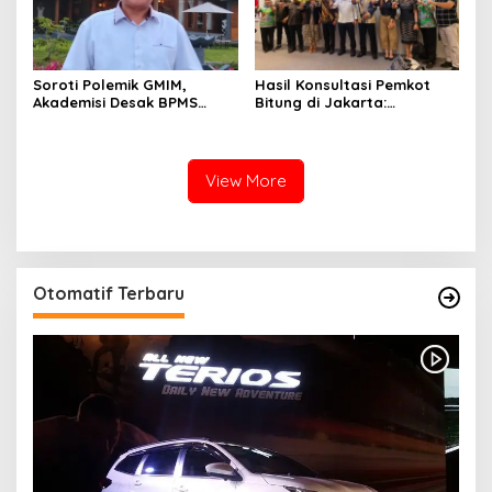
Hasil Konsultasi Pemkot
Soroti Polemik GMIM,
Bitung di Jakarta:
Akademisi Desak BPMS
Kementerian Sebut PT Futai
Evaluasi Diri: Jangan Bawa
Lakukan Pencemaran
Gereja ke Politik Praktis
Lingkungan
View More
Otomatif Terbaru