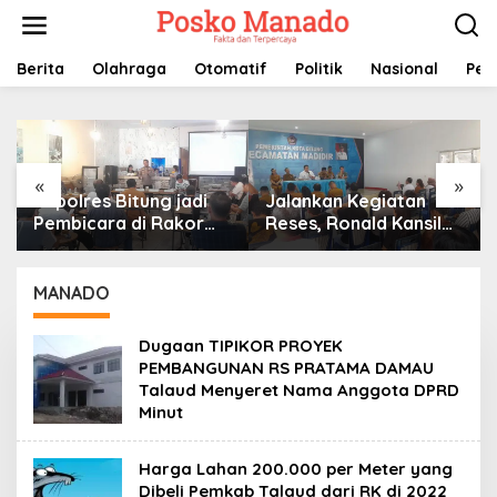
Lewati
ke
konten
Berita
Olahraga
Otomatif
Politik
Nasional
Pem
«
»
Kapolres Bitung jadi
Jalankan Kegiatan
Pembicara di Rakor
Reses, Ronald Kansil
KPU terkait Persiapan
Terima Keluhan Warga
Verifikasi Partai Politik
Madidir
MANADO
Dugaan TIPIKOR PROYEK
PEMBANGUNAN RS PRATAMA DAMAU
Talaud Menyeret Nama Anggota DPRD
Minut
Harga Lahan 200.000 per Meter yang
Dibeli Pemkab Talaud dari RK di 2022