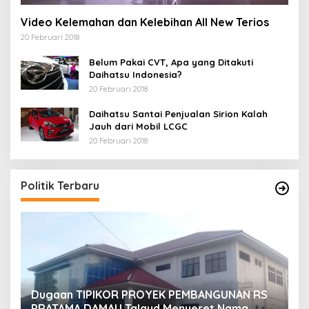
Video Kelemahan dan Kelebihan All New Terios
20 Februari 2018
Belum Pakai CVT, Apa yang Ditakuti
Daihatsu Indonesia?
20 Februari 2018
Daihatsu Santai Penjualan Sirion Kalah
Jauh dari Mobil LCGC
20 Februari 2018
Politik Terbaru
Dugaan TIPIKOR PROYEK PEMBANGUNAN RS
M
U
PRATAMA DAMAU Talaud Menyeret Nama