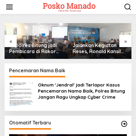
Lewati
ke
konten
«
»
Kapolres Bitung jadi
Jalankan Kegiatan
Pembicara di Rakor
Reses, Ronald Kansil
KPU terkait Persiapan
Terima Keluhan Warga
Verifikasi Partai Politik
Madidir
Pencemaran Nama Baik
Oknum ‘Jendral’ jadi Terlapor Kasus
Pencemaran Nama Baik, Polres Bitung
Jangan Ragu Ungkap Cyber Crime
Otomatif Terbaru