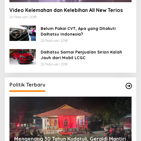
Video Kelemahan dan Kelebihan All New Terios
20 Februari 2018
Belum Pakai CVT, Apa yang Ditakuti
Daihatsu Indonesia?
20 Februari 2018
Daihatsu Santai Penjualan Sirion Kalah
Jauh dari Mobil LCGC
20 Februari 2018
Politik Terbaru
M
Mengenang 30 Tahun Kudatuli, Geraldi Mantiri