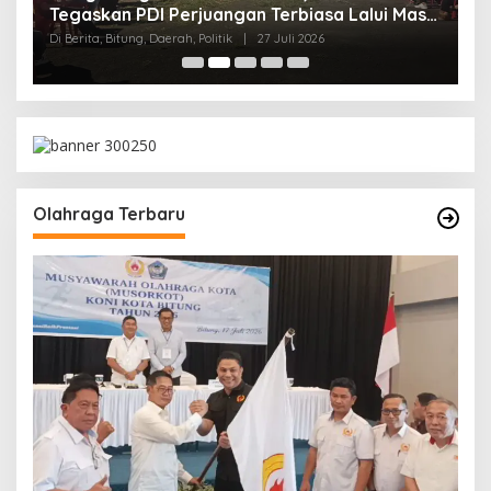
B
Tegaskan PDI Perjuangan Terbiasa Lalui Masa
K
Sulit
Di 
Di Berita, Bitung, Daerah, Politik
|
27 Juli 2026
t,
Olahraga Terbaru