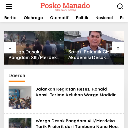
Lewati
ke
konten
Berita
Olahraga
Otomatif
Politik
Nasional
Pem
«
»
Warga Desak
Soroti Polemik GMIM,
Pangdam XIII/Merdeka
Akademisi Desak
Tarik Prajurit dari
BPMS Evaluasi Diri:
Tambang Nona Hoa:
Jangan Bawa Gereja
“Rakyat Tidak Butuh
ke Politik Praktis
Daerah
Tentara di Lokasi
Tambang”
Jalankan Kegiatan Reses, Ronald
Kansil Terima Keluhan Warga Madidir
Warga Desak Pangdam XIII/Merdeka
Tarik Prajurit dari Tambang Nona Hoa: