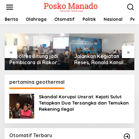
Lewati
ke
konten
Berita
Olahraga
Otomatif
Politik
Nasional
Pem
«
»
Kapolres Bitung jadi
Jalankan Kegiatan
Pembicara di Rakor
Reses, Ronald Kansil
KPU terkait Persiapan
Terima Keluhan Warga
Verifikasi Partai Politik
Madidir
pertamina geothermal
Skandal Korupsi Unsrat: Kejati Sulut
Tetapkan Dua Tersangka dan Temukan
Rekening Ilegal
Otomatif Terbaru