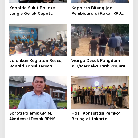
Kapolres Bitung jadi
Kapolda Sulut Roycke
Pembicara di Rakor KPU
Langie Gerak Cepat
terkait Persiapan Verifikasi
Datangi Gereja GMIM yang
Partai Politik
Terbakar, Salurkan
Bantuan untuk Percepatan
Pemulihan
Jalankan Kegiatan Reses,
Warga Desak Pangdam
Ronald Kansil Terima
XIII/Merdeka Tarik Prajurit
Keluhan Warga Madidir
dari Tambang Nona Hoa:
“Rakyat Tidak Butuh
Tentara di Lokasi
Tambang”
Hasil Konsultasi Pemkot
Soroti Polemik GMIM,
Bitung di Jakarta:
Akademisi Desak BPMS
Kementerian Sebut PT Futai
Evaluasi Diri: Jangan Bawa
Lakukan Pencemaran
Gereja ke Politik Praktis
Lingkungan