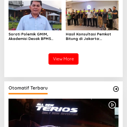
Tentara di Lokasi
Tambang”
Hasil Konsultasi Pemkot
Soroti Polemik GMIM,
Bitung di Jakarta:
Akademisi Desak BPMS
Kementerian Sebut PT Futai
Evaluasi Diri: Jangan Bawa
Lakukan Pencemaran
Gereja ke Politik Praktis
Lingkungan
View More
Otomatif Terbaru