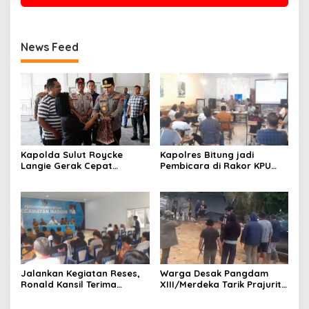
News Feed
Kapolres Bitung jadi
Kapolda Sulut Roycke
Pembicara di Rakor KPU
Langie Gerak Cepat
terkait Persiapan Verifikasi
Datangi Gereja GMIM yang
Partai Politik
Terbakar, Salurkan
Bantuan untuk Percepatan
Pemulihan
Jalankan Kegiatan Reses,
Warga Desak Pangdam
Ronald Kansil Terima
XIII/Merdeka Tarik Prajurit
Keluhan Warga Madidir
dari Tambang Nona Hoa:
“Rakyat Tidak Butuh