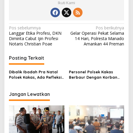
Ikuti Kami
Navigasi
Pos sebelumnya
Pos berikutnya
Langgar Etika Profesi, DKN
Gelar Operasi Pekat Selama
pos
Diminta Cabut Ijin Profesi
14 Hari, Polresta Manado
Notaris Christian Poae
Amankan 44 Preman
Posting Terkait
Dibalik Ibadah Pra Natal
Personel Polsek Kakas
Polsek Kakas, Ada Refleksi
Berbaur Dengan Korban
Iman, Permohonan Maaf
Terdampak Banjir,
dan Tangan Kasih Untuk
Kapolsek: Ini Soal
Sesama
Keselamatan Warga
Jangan Lewatkan