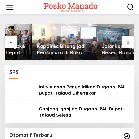
Lewati
ke
konten
«
»
Kapolres Bitung jadi
Jalankan Kegiatan
Pembicara di Rakor
Reses, Ronald Kansil
KPU terkait Persiapan
Terima Keluhan Warga
Verifikasi Partai Politik
Madidir
SP3
Ini 6 Alasan Penyelidikan Dugaan IPAL
Bupati Talaud Dihentikan
Gonjang-ganjing Dugaan IPAL Bupati
Talaud Selesai
Otomatif Terbaru