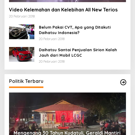
Video Kelemahan dan Kelebihan All New Terios
20 Februari 2018
Belum Pakai CVT, Apa yang Ditakuti
Daihatsu Indonesia?
20 Februari 2018
Daihatsu Santai Penjualan Sirion Kalah
Jauh dari Mobil LCGC
20 Februari 2018
Politik Terbaru
M
Mengenang 30 Tahun Kudatuli, Geraldi Mantiri