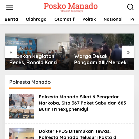
Lewati
ke
konten
Berita
Olahraga
Otomatif
Politik
Nasional
Pem
«
»
Jalankan Kegiatan
Warga Desak
Reses, Ronald Kansil
Pangdam XIII/Merdeka
Terima Keluhan Warga
Tarik Prajurit dari
Madidir
Tambang Nona Hoa:
“Rakyat Tidak Butuh
Polresta Manado
Tentara di Lokasi
Tambang”
Polresta Manado Sikat 6 Pengedar
Narkoba, Sita 367 Paket Sabu dan 683
Butir Trihexyphenidyl
Dokter PPDS Ditemukan Tewas,
Polresta Manado Telusuri Fakta di