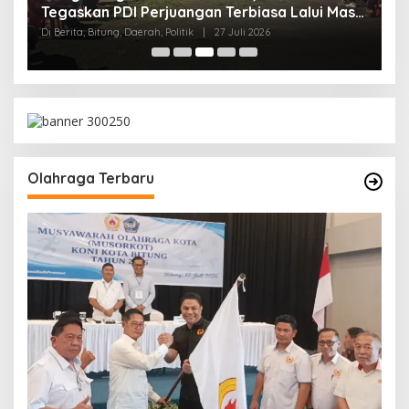
B
Tegaskan PDI Perjuangan Terbiasa Lalui Masa
K
Sulit
Di 
Di Berita, Bitung, Daerah, Politik
|
27 Juli 2026
t,
Olahraga Terbaru