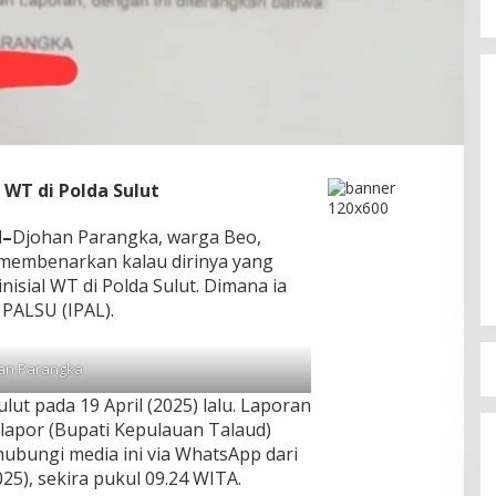
 WT di Polda Sulut
Kapolres Bitung jadi Pembicara di
d–
Djohan Parangka, warga Beo,
Rakor KPU terkait Persiapan
Verifikasi Partai Politik
membenarkan kalau dirinya yang
Di Berita, Bitung, Daerah, Politik
|
6 Agustus 2026
nisial WT di Polda Sulut. Dimana ia
 PALSU (IPAL).
an Parangka
lut pada 19 April (2025) lalu. Laporan
rlapor (Bupati Kepulauan Talaud)
hubungi media ini via WhatsApp dari
25), sekira pukul 09.24 WITA.