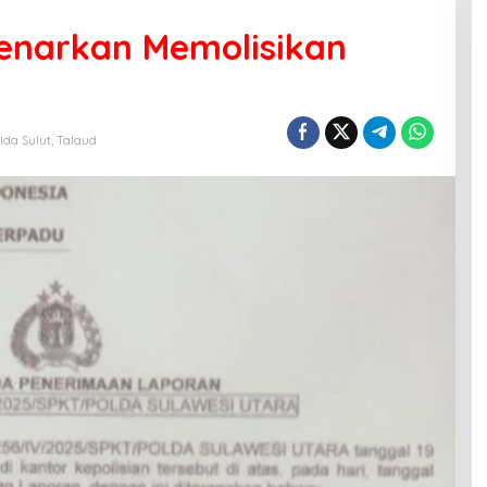
enarkan Memolisikan
lda Sulut
,
Talaud