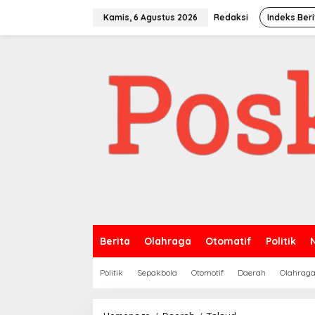
Lewati
ke
Kamis, 6 Agustus 2026
Redaksi
Indeks Beri
konten
Berita
Olahraga
Otomatif
Politik
Politik
Sepakbola
Otomotif
Daerah
Olahrag
Djohan