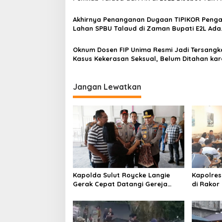
Akal
Akhirnya Penanganan Dugaan TIPIKOR Peng
Lahan SPBU Talaud di Zaman Bupati E2L Ada
Perkembangan
Oknum Dosen FIP Unima Resmi Jadi Tersangk
Kasus Kekerasan Seksual, Belum Ditahan ka
Sakit
Jangan Lewatkan
Kapolda Sulut Roycke Langie
Kapolres
Gerak Cepat Datangi Gereja
di Rakor
GMIM yang Terbakar, Salurkan
Verifikasi
Bantuan untuk Percepatan
Pemulihan