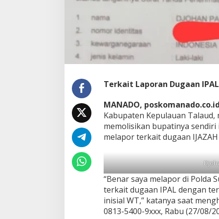
Terkait Laporan Dugaan IPAL
MANADO, poskomanado.co.i
Kabupaten Kepulauan Talaud, 
memolisikan bupatinya sendiri i
melapor terkait dugaan IJAZAH
Djoh
“Benar saya melapor di Polda Su
terkait dugaan IPAL dengan te
inisial WT,” katanya saat meng
0813-5400-9xxx, Rabu (27/08/20