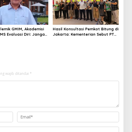
olemik GMIM, Akademisi
Hasil Konsultasi Pemkot Bitung di
MS Evaluasi Diri: Jangan
Jakarta: Kementerian Sebut PT
ja ke Politik Praktis
Futai Lakukan Pencemaran
Lingkungan
ng wajib ditandai
*