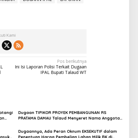
kuti Kami
Pos berikutnya
AL
Ini Isi Laporan Polisi Terkait Dugaan
l
IPAL Bupati Talaud WT
atangi
Dugaan TIPIKOR PROYEK PEMBANGUNAN RS
an
PRATAMA DAMAU Talaud Menyeret Nama Anggota
DPRD Minut
Dugaannya, Ada Peran Oknum EKSEKUTIF dalam
Masuk
Penentuan Harga Pembelian Lahan Milik RK di