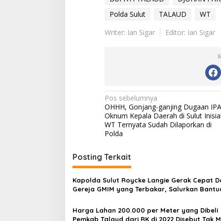
Polda Sulut
TALAUD
WT
Writer: Ian Sigar
Editor: Ian Sigar
I
Navigasi
Pos sebelumnya
OHHH, Gonjang-ganjing Dugaan IP
pos
Oknum Kepala Daerah di Sulut Inisia
WT Ternyata Sudah Dilaporkan di
Polda
Posting Terkait
Kapolda Sulut Roycke Langie Gerak Cepat D
Gereja GMIM yang Terbakar, Salurkan Bantu
untuk Percepatan Pemulihan
Harga Lahan 200.000 per Meter yang Dibeli
Pemkab Talaud dari RK di 2022 Disebut Tak 