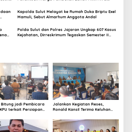
Talaud
adaan
Kapolda Sulut Melayat ke Rumah Duka Briptu Exel
Mamuli, Sebut Almarhum Anggota Andal
a
Polda Sulut dan Polres Jajaran Ungkap 607 Kasus
rena
Kejahatan, Dirreskrimum Tegaskan Semester II
Harus Lebih Garang
 Bitung jadi Pembicara
Jalankan Kegiatan Reses,
 KPU terkait Persiapan
Ronald Kansil Terima Keluhan
 Partai Politik
Warga Madidir