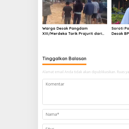
Warga Desak Pangdam
Soroti P
XIII/Merdeka Tarik Prajurit dari
Desak BP
Tambang Nona Hoa: “Rakyat
Bawa Gere
Tidak Butuh Tentara di Lokasi
Tambang”
Tinggalkan Balasan
Alamat email Anda tidak akan dipublikasikan.
Ruas ya