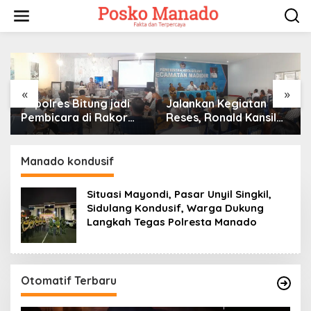
Lewati
ke
konten
«
»
Kapolres Bitung jadi
Jalankan Kegiatan
Pembicara di Rakor
Reses, Ronald Kansil
KPU terkait Persiapan
Terima Keluhan Warga
Verifikasi Partai Politik
Madidir
Manado kondusif
Situasi Mayondi, Pasar Unyil Singkil,
Sidulang Kondusif, Warga Dukung
Langkah Tegas Polresta Manado
Otomatif Terbaru