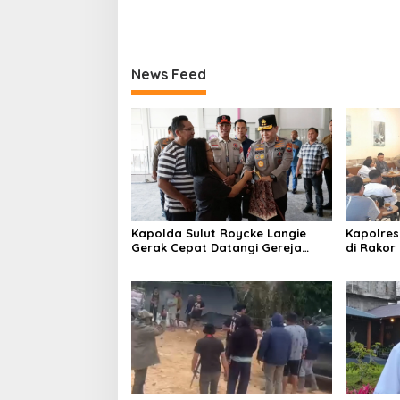
News Feed
Kapolda Sulut Roycke Langie
Kapolres
Gerak Cepat Datangi Gereja
di Rakor
GMIM yang Terbakar, Salurkan
Verifikasi
Bantuan untuk Percepatan
Pemulihan