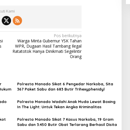
kuti Kami
Pos berikutnya
si
Warga Minta Gubernur YSK Tahan
s
WPR, Dugaan Hasil Tambang Ilegal
Ratatotok Hanya Dinikmati Segelintir
Orang
r
Polresta Manado Sikat 6 Pengedar Narkoba, Sita
 Hukum
367 Paket Sabu dan 683 Butir Trihexyphenidyl
nado
Polresta Manado Wadahi Anak Muda Lewat Boxing
In The Light: Untuk Tekan Angka Kriminalitas
kot
Polresta Manado Sikat 7 Kasus Narkoba, 19 Gram
Sabu dan 3.450 Butir Obat Terlarang Berhasil Disita