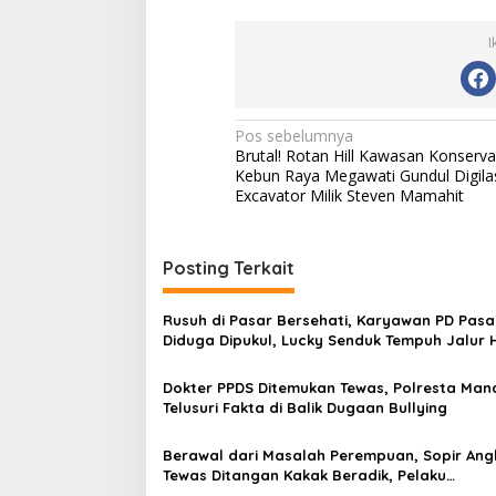
I
Navigasi
Pos sebelumnya
Brutal! Rotan Hill Kawasan Konserva
pos
Kebun Raya Megawati Gundul Digila
Excavator Milik Steven Mamahit
Posting Terkait
Rusuh di Pasar Bersehati, Karyawan PD Pasa
Diduga Dipukul, Lucky Senduk Tempuh Jalur
Dokter PPDS Ditemukan Tewas, Polresta Ma
Telusuri Fakta di Balik Dugaan Bullying
Berawal dari Masalah Perempuan, Sopir Ang
Tewas Ditangan Kakak Beradik, Pelaku
Menyerahkan Diri ke Polisi