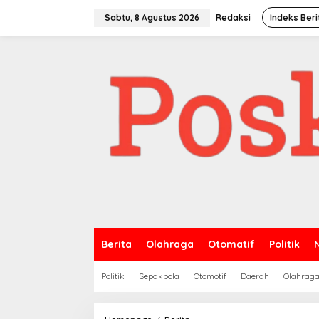
Lewati
ke
Sabtu, 8 Agustus 2026
Redaksi
Indeks Beri
konten
Berita
Olahraga
Otomatif
Politik
Politik
Sepakbola
Otomotif
Daerah
Olahrag
Situasi