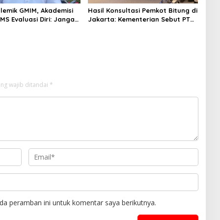
olemik GMIM, Akademisi
Hasil Konsultasi Pemkot Bitung di
MS Evaluasi Diri: Jangan
Jakarta: Kementerian Sebut PT
ja ke Politik Praktis
Futai Lakukan Pencemaran
Lingkungan
ng wajib ditandai
*
da peramban ini untuk komentar saya berikutnya.