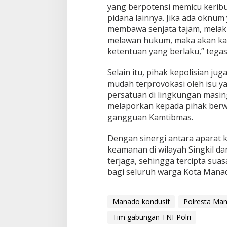
yang berpotensi memicu keribu
pidana lainnya. Jika ada oknu
membawa senjata tajam, melak
melawan hukum, maka akan kam
ketentuan yang berlaku,” tegas
Selain itu, pihak kepolisian j
mudah terprovokasi oleh isu y
persatuan di lingkungan masin
melaporkan kepada pihak berw
gangguan Kamtibmas.
Dengan sinergi antara aparat k
keamanan di wilayah Singkil d
terjaga, sehingga tercipta su
bagi seluruh warga Kota Manad
Manado kondusif
Polresta Ma
Tim gabungan TNI-Polri