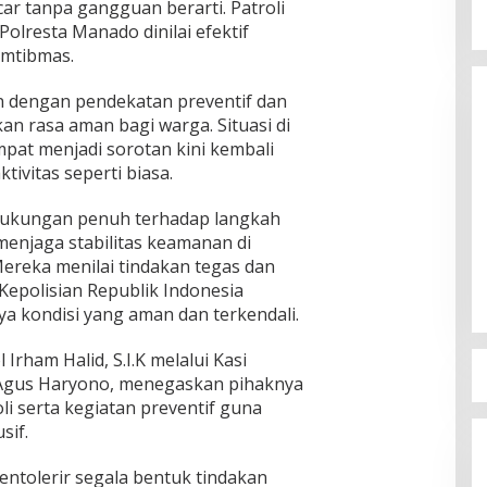
ncar tanpa gangguan berarti. Patroli
Polresta Manado dinilai efektif
mtibmas.
n dengan pendekatan preventif dan
n rasa aman bagi warga. Situasi di
pat menjadi sorotan kini kembali
tivitas seperti biasa.
ukungan penuh terhadap langkah
Kapolres Bitung jadi Pembicara di
menjaga stabilitas keamanan di
Rakor KPU terkait Persiapan
ereka menilai tindakan tegas dan
Verifikasi Partai Politik
Di Berita, Bitung, Daerah, Politik
|
6 Agustus 2026
Kepolisian Republik Indonesia
ya kondisi yang aman dan terkendali.
rham Halid, S.I.K melalui Kasi
 Agus Haryono, menegaskan pihaknya
i serta kegiatan preventif guna
sif.
entolerir segala bentuk tindakan