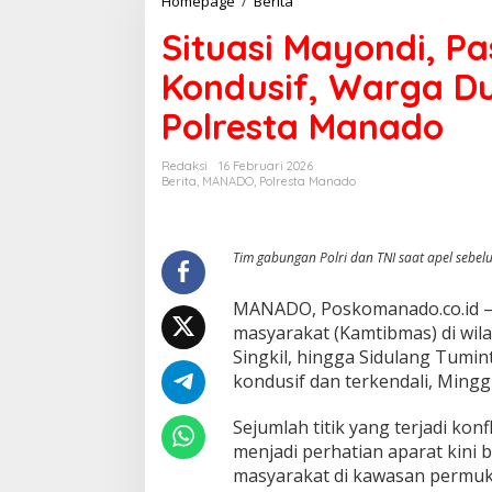
Homepage
/
Berita
Mayondi,
Situasi Mayondi, Pa
Pasar
Unyil
Kondusif, Warga D
Singkil,
Sidulang
Polresta Manado
Kondusif,
Warga
Dukung
Redaksi
16 Februari 2026
Langkah
Berita
,
MANADO
,
Polresta Manado
Tegas
Polresta
Manado
Tim gabungan Polri dan TNI saat apel sebelu
MANADO, Poskomanado.co.id – 
masyarakat (Kamtibmas) di wila
Singkil, hingga Sidulang Tumin
kondusif dan terkendali, Mingg
Sejumlah titik yang terjadi ko
menjadi perhatian aparat kini 
masyarakat di kawasan permu