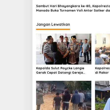
Sambut Hari Bhayangkara ke-80, Kapolrest
Manado Buka Turnamen Voli Antar Satker d
Polsek
Jangan Lewatkan
Kapolda Sulut Roycke Langie
Kapolres
Gerak Cepat Datangi Gereja
di Rakor
GMIM yang Terbakar, Salurkan
Verifikasi
Bantuan untuk Percepatan
Pemulihan