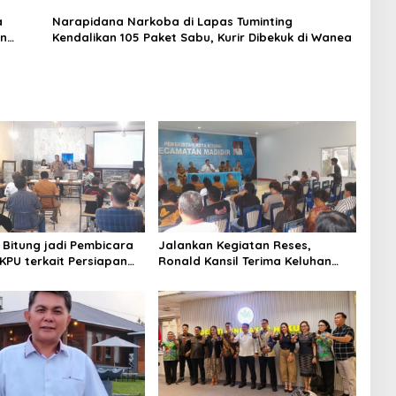
a
Narapidana Narkoba di Lapas Tuminting
an
Kendalikan 105 Paket Sabu, Kurir Dibekuk di Wanea
 Bitung jadi Pembicara
Jalankan Kegiatan Reses,
 KPU terkait Persiapan
Ronald Kansil Terima Keluhan
 Partai Politik
Warga Madidir