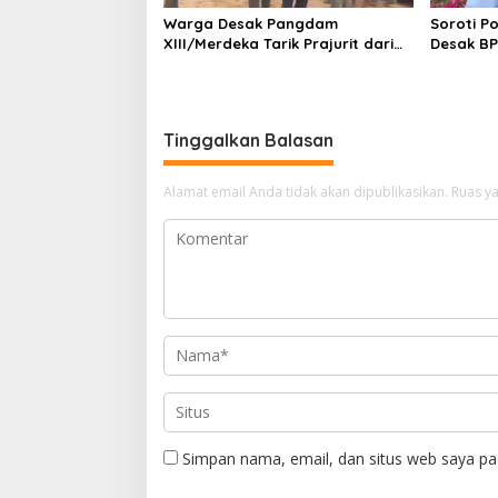
Warga Desak Pangdam
Soroti P
XIII/Merdeka Tarik Prajurit dari
Desak BP
Tambang Nona Hoa: “Rakyat
Bawa Gere
Tidak Butuh Tentara di Lokasi
Tambang”
Tinggalkan Balasan
Alamat email Anda tidak akan dipublikasikan.
Ruas ya
Simpan nama, email, dan situs web saya pa