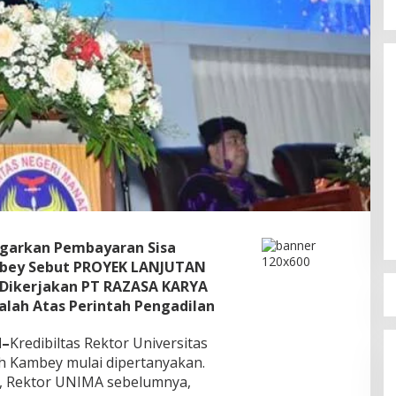
Dugaan TIPIKOR PROYEK
PEMBANGUNAN RS PRATAMA
DAMAU Talaud Menyeret Nama
Di Berita, Daerah, Headline, Hukum & Kriminal,
Kejati Sulut, MANADO, Minahasa Utara,
Anggota DPRD Minut
Pemerintahan, Polda Sulut, Politik, Sulut, Talaud,
Tipidkor
|
1 Agustus 2026
ggarkan Pembayaran Sisa
mbey Sebut PROYEK LANJUTAN
Dikerjakan PT RAZASA KARYA
alah
Atas Perintah Pengadilan
d–
Kredibiltas Rektor Universitas
 Kambey mulai dipertanyakan.
k, Rektor UNIMA sebelumnya,