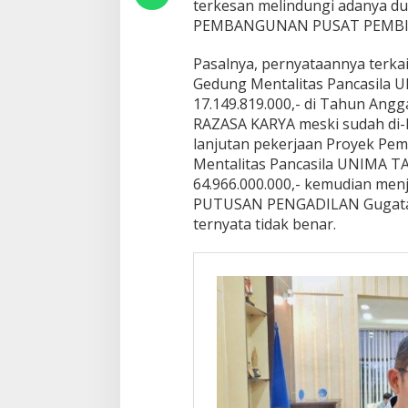
terkesan melindungi adanya 
PEMBANGUNAN PUSAT PEMBIN
Pasalnya, pernyataannya terk
Gedung Mentalitas Pancasila U
17.149.819.000,- di Tahun Angg
RAZASA KARYA meski sudah d
lanjutan pekerjaan Proyek P
Mentalitas Pancasila UNIMA T
64.966.000.000,- kemudian menja
PUTUSAN PENGADILAN Gugata
ternyata tidak benar.