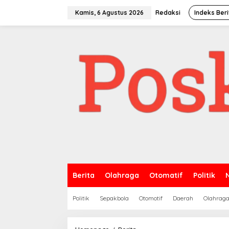
Lewati
ke
Kamis, 6 Agustus 2026
Redaksi
Indeks Beri
konten
Berita
Olahraga
Otomatif
Politik
Politik
Sepakbola
Otomotif
Daerah
Olahrag
Rektor