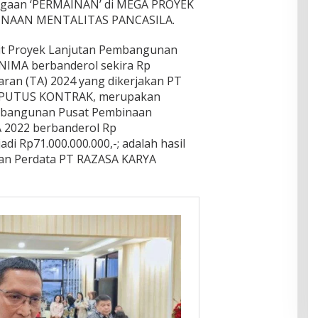
dugaan ‘PERMAINAN’ di MEGA PROYEK
AAN MENTALITAS PANCASILA.
ait Proyek Lanjutan Pembangunan
NIMA berbanderol sekira Rp
aran (TA) 2024 yang dikerjakan PT
i-PUTUS KONTRAK, merupakan
embangunan Pusat Pembinaan
A 2022 berbanderol Rp
di Rp71.000.000.000,-; adalah hasil
n Perdata PT RAZASA KARYA