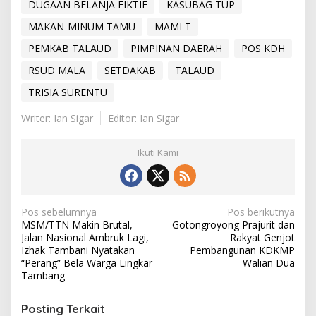
DUGAAN BELANJA FIKTIF
KASUBAG TUP
MAKAN-MINUM TAMU
MAMI T
PEMKAB TALAUD
PIMPINAN DAERAH
POS KDH
RSUD MALA
SETDAKAB
TALAUD
TRISIA SURENTU
Writer: Ian Sigar
Editor: Ian Sigar
Ikuti Kami
Navigasi
Pos sebelumnya
Pos berikutnya
MSM/TTN Makin Brutal,
Gotongroyong Prajurit dan
pos
Jalan Nasional Ambruk Lagi,
Rakyat Genjot
Izhak Tambani Nyatakan
Pembangunan KDKMP
“Perang” Bela Warga Lingkar
Walian Dua
Tambang
Posting Terkait