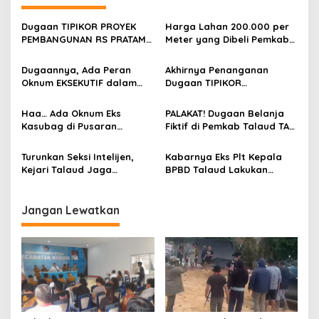
Dugaan TIPIKOR PROYEK
Harga Lahan 200.000 per
PEMBANGUNAN RS PRATAMA
Meter yang Dibeli Pemkab
DAMAU Talaud Menyeret
Talaud dari RK di 2022
Nama Anggota DPRD Minut
Disebut Tak Masuk Akal
Dugaannya, Ada Peran
Akhirnya Penanganan
Oknum EKSEKUTIF dalam
Dugaan TIPIKOR
Penentuan Harga
Pengadaan Lahan SPBU
Pembelian Lahan Milik RK di
Talaud di Zaman Bupati E2L
Haa… Ada Oknum Eks
PALAKAT! Dugaan Belanja
Talaud
Ada Perkembangan
Kasubag di Pusaran
Fiktif di Pemkab Talaud TA
Dugaan MAMI T Fiktif Pos
2024-2025 Kabarnya
KDH Akhir 2024 Setda
Sementara Ditangani Polda
Turunkan Seksi Intelijen,
Kabarnya Eks Plt Kepala
Talaud
Sulut
Kejari Talaud Jaga
BPBD Talaud Lakukan
Stabilitas Kamtibmas di
Pembiaran Indikasi
Pelabuhan Melonguane
Pelanggaran di Proses
Pengadaan di Proyek
Jangan Lewatkan
Bencana Alam 2025