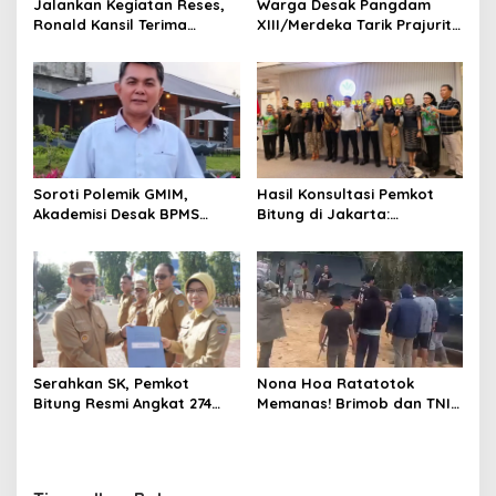
Jalankan Kegiatan Reses,
Warga Desak Pangdam
Ronald Kansil Terima
XIII/Merdeka Tarik Prajurit
Keluhan Warga Madidir
dari Tambang Nona Hoa:
“Rakyat Tidak Butuh
Tentara di Lokasi
Tambang”
Hasil Konsultasi Pemkot
Soroti Polemik GMIM,
Bitung di Jakarta:
Akademisi Desak BPMS
Kementerian Sebut PT Futai
Evaluasi Diri: Jangan Bawa
Lakukan Pencemaran
Gereja ke Politik Praktis
Lingkungan
Serahkan SK, Pemkot
Nona Hoa Ratatotok
Bitung Resmi Angkat 274
Memanas! Brimob dan TNI
Pala, untuk Ketua RT
Usir Penambang, Tembakan
Mohon Bersabar
Meletus di Lokasi Tambang