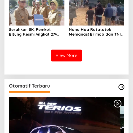
Serahkan SK, Pemkot
Nona Hoa Ratatotok
Bitung Resmi Angkat 274
Memanas! Brimob dan TNI
Pala, untuk Ketua RT
Usir Penambang, Tembakan
Mohon Bersabar
Meletus di Lokasi Tambang
View More
Otomatif Terbaru