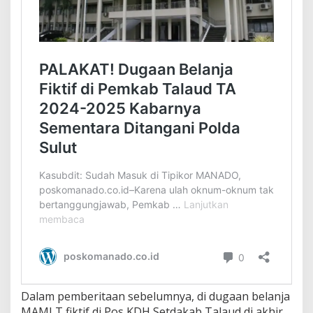
Dalam pemberitaan sebelumnya, di dugaan belanja
MAMI T fiktif di Pos KDH Setdakab Talaud di akhir