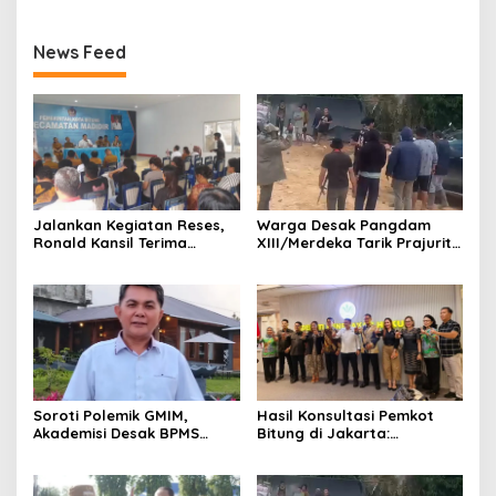
News Feed
Jalankan Kegiatan Reses,
Warga Desak Pangdam
Ronald Kansil Terima
XIII/Merdeka Tarik Prajurit
Keluhan Warga Madidir
dari Tambang Nona Hoa:
“Rakyat Tidak Butuh
Tentara di Lokasi
Tambang”
Hasil Konsultasi Pemkot
Soroti Polemik GMIM,
Bitung di Jakarta:
Akademisi Desak BPMS
Kementerian Sebut PT Futai
Evaluasi Diri: Jangan Bawa
Lakukan Pencemaran
Gereja ke Politik Praktis
Lingkungan