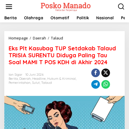
Lewati
ke
konten
Berita
Olahraga
Otomatif
Politik
Nasional
Pem
Eks
Homepage
/
Daerah
/
Talaud
Plt
Eks Plt Kasubag TUP Setdakab Talaud
Kasubag
TUP
TRISIA SURENTU Diduga Paling Tau
Setdakab
Soal MAMI T POS KDH di Akhir 2024
Talaud
TRISIA
SURENTU
Ian Sigar
10 Juni 2026
Berita
,
Daerah
,
Headline
,
Hukum & Kriminal
Diduga
,
Pemerintahan
,
Sulut
,
Talaud
Paling
Tau
Soal
MAMI
T
POS
KDH
di
Akhir