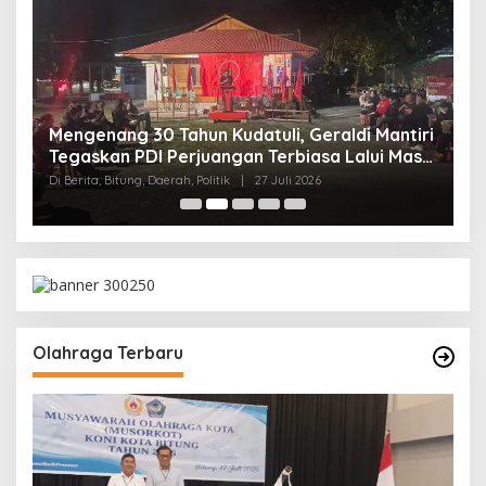
M
Mengenang 30 Tahun Kudatuli, Geraldi Mantiri
B
Tegaskan PDI Perjuangan Terbiasa Lalui Masa
K
Sulit
Di 
Di Berita, Bitung, Daerah, Politik
|
27 Juli 2026
t,
Olahraga Terbaru