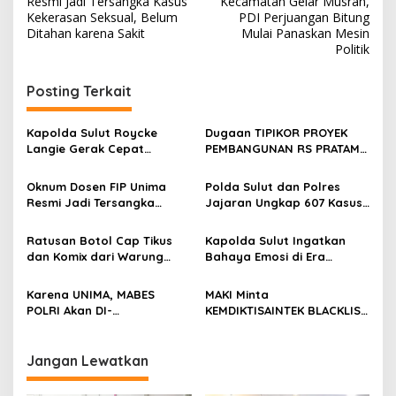
Resmi Jadi Tersangka Kasus
Kecamatan Gelar Musran,
Kekerasan Seksual, Belum
PDI Perjuangan Bitung
Ditahan karena Sakit
Mulai Panaskan Mesin
Politik
Posting Terkait
Kapolda Sulut Roycke
Dugaan TIPIKOR PROYEK
Langie Gerak Cepat
PEMBANGUNAN RS PRATAMA
Datangi Gereja GMIM yang
DAMAU Talaud Menyeret
Terbakar, Salurkan
Nama Anggota DPRD Minut
Oknum Dosen FIP Unima
Polda Sulut dan Polres
Bantuan untuk Percepatan
Resmi Jadi Tersangka
Jajaran Ungkap 607 Kasus
Pemulihan
Kasus Kekerasan Seksual,
Kejahatan, Dirreskrimum
Belum Ditahan karena Sakit
Tegaskan Semester II Harus
Ratusan Botol Cap Tikus
Kapolda Sulut Ingatkan
Lebih Garang
dan Komix dari Warung
Bahaya Emosi di Era
Steven di Malalayang Disita
Digital, Dorong Warga
Polisi, Diduga Dibackup
Jaga Kondusivitas Daerah
Karena UNIMA, MABES
MAKI Minta
Tiga Perwira
POLRI Akan DI-
KEMDIKTISAINTEK BLACKLIST
PRAPERADILAN-KAN MAKI
UNIMA dari PROYEK APBN
Jangan Lewatkan