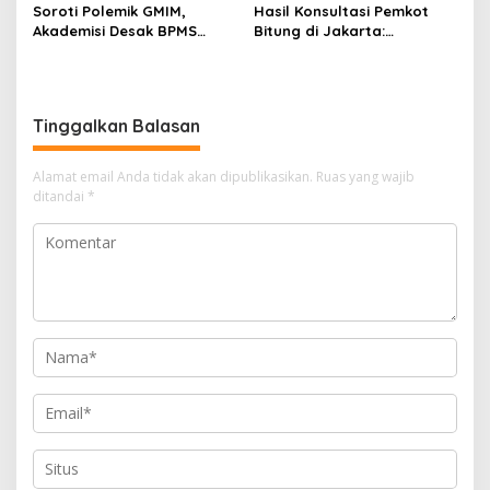
Hasil Konsultasi Pemkot
Soroti Polemik GMIM,
Bitung di Jakarta:
Akademisi Desak BPMS
Kementerian Sebut PT Futai
Evaluasi Diri: Jangan Bawa
Lakukan Pencemaran
Gereja ke Politik Praktis
Lingkungan
Tinggalkan Balasan
Alamat email Anda tidak akan dipublikasikan.
Ruas yang wajib
ditandai
*