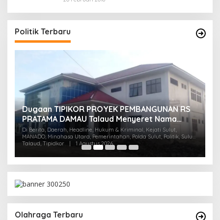
Politik Terbaru
Dugaan TIPIKOR PROYEK PEMBANGUNAN RS
M
U
PRATAMA DAMAU Talaud Menyeret Nama
T
Anggota DPRD Minut
Di Berita, Daerah, Headline, Hukum & Kriminal, Kejati Sulut,
Su
Di 
MANADO, Minahasa Utara, Pemerintahan, Polda Sulut, Politik, Sulut,
Talaud, Tipidkor
|
1 Agustus 2026
Olahraga Terbaru