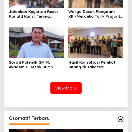
Jalankan Kegiatan Reses,
Warga Desak Pangdam
Ronald Kansil Terima
XIII/Merdeka Tarik Prajurit
Keluhan Warga Madidir
dari Tambang Nona Hoa:
“Rakyat Tidak Butuh
Tentara di Lokasi
Tambang”
Hasil Konsultasi Pemkot
Soroti Polemik GMIM,
Bitung di Jakarta:
Akademisi Desak BPMS
Kementerian Sebut PT Futai
Evaluasi Diri: Jangan Bawa
Lakukan Pencemaran
Gereja ke Politik Praktis
Lingkungan
View More
Otomatif Terbaru