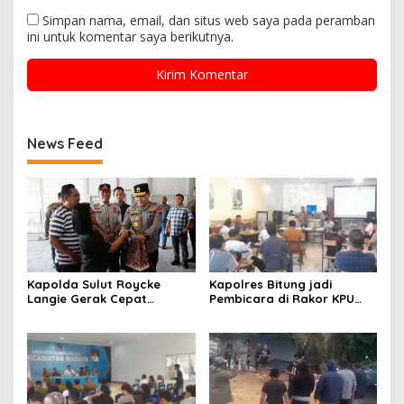
Simpan nama, email, dan situs web saya pada peramban
ini untuk komentar saya berikutnya.
News Feed
Kapolres Bitung jadi
Kapolda Sulut Roycke
Pembicara di Rakor KPU
Langie Gerak Cepat
terkait Persiapan Verifikasi
Datangi Gereja GMIM yang
Partai Politik
Terbakar, Salurkan
Bantuan untuk Percepatan
Pemulihan