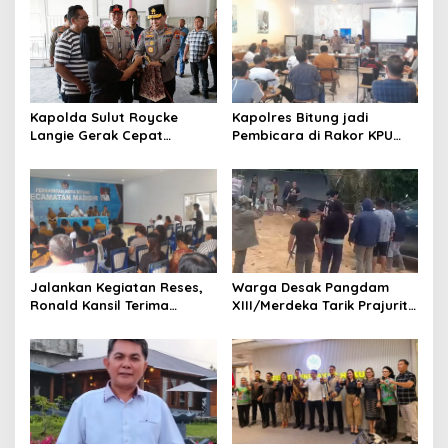
Kapolres Bitung jadi
Kapolda Sulut Roycke
Pembicara di Rakor KPU
Langie Gerak Cepat
terkait Persiapan Verifikasi
Datangi Gereja GMIM yang
Partai Politik
Terbakar, Salurkan
Bantuan untuk Percepatan
Pemulihan
Jalankan Kegiatan Reses,
Warga Desak Pangdam
Ronald Kansil Terima
XIII/Merdeka Tarik Prajurit
Keluhan Warga Madidir
dari Tambang Nona Hoa:
“Rakyat Tidak Butuh
Tentara di Lokasi
Tambang”