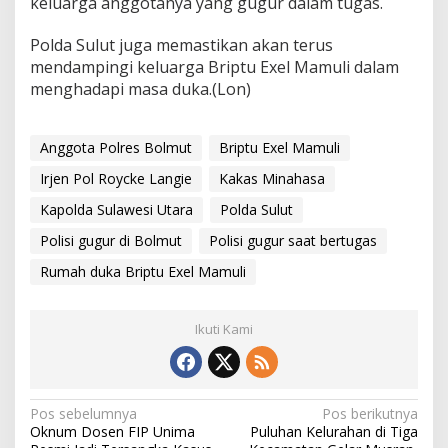
keluarga anggotanya yang gugur dalam tugas.
Polda Sulut juga memastikan akan terus
mendampingi keluarga Briptu Exel Mamuli dalam
menghadapi masa duka.(Lon)
Anggota Polres Bolmut
Briptu Exel Mamuli
Irjen Pol Roycke Langie
Kakas Minahasa
Kapolda Sulawesi Utara
Polda Sulut
Polisi gugur di Bolmut
Polisi gugur saat bertugas
Rumah duka Briptu Exel Mamuli
Ikuti Kami
Navigasi
Pos sebelumnya
Pos berikutnya
Oknum Dosen FIP Unima
Puluhan Kelurahan di Tiga
pos