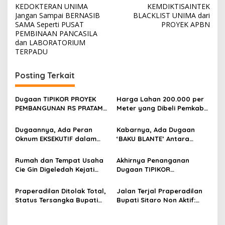
pos
KEDOKTERAN UNIMA
KEMDIKTISAINTEK
Jangan Sampai BERNASIB
BLACKLIST UNIMA dari
SAMA Seperti PUSAT
PROYEK APBN
PEMBINAAN PANCASILA
dan LABORATORIUM
TERPADU
Posting Terkait
Dugaan TIPIKOR PROYEK
Harga Lahan 200.000 per
PEMBANGUNAN RS PRATAMA
Meter yang Dibeli Pemkab
DAMAU Talaud Menyeret
Talaud dari RK di 2022
Nama Anggota DPRD Minut
Disebut Tak Masuk Akal
Dugaannya, Ada Peran
Kabarnya, Ada Dugaan
Oknum EKSEKUTIF dalam
‘BAKU BLANTE’ Antara
Penentuan Harga
PENGADAAN LAHAN di
Pembelian Lahan Milik RK di
TALAUD dengan
Rumah dan Tempat Usaha
Akhirnya Penanganan
Talaud
PEMBANGUNAN RS PRATAMA
Cie Gin Digeledah Kejati
Dugaan TIPIKOR
DAMAU
Sulut, Sita Uang Rp18 Miliar
Pengadaan Lahan SPBU
dan Dore Emas Terkait
Talaud di Zaman Bupati E2L
Praperadilan Ditolak Total,
Jalan Terjal Praperadilan
Kasus HWR
Ada Perkembangan
Status Tersangka Bupati
Bupati Sitaro Non Aktif:
Sitaro Nonaktif Sah! Kejati
Hakim Diprediksi Menolak
Sulut Segera Limpahkan
Permohonan