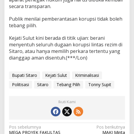
secara transparan.
Publik menilai pemberantasan korupsi tidak boleh
tebang pilih.
Kejati Sulut kini berada di titik ujian: berani
menyentuh seluruh dugaan korupsi lintas rezim di
Sitaro, atau hanya memilih perkara tertentu yang
dianggap aman disentuh.(***/Lon)
Bupati Sitaro
Kejati Sulut
Kriminalisasi
Politisasi
Sitaro
Tebang Pilih
Tonny Supit
Ikuti Kami
Navigasi
Pos sebelumnya
Pos berikutnya
MEGA PROYEK FAKULTAS
MAKI Minta