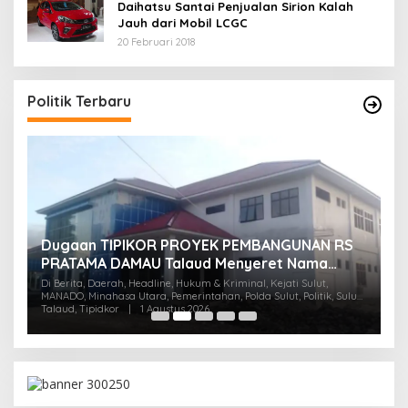
Daihatsu Santai Penjualan Sirion Kalah
Jauh dari Mobil LCGC
20 Februari 2018
Politik Terbaru
Dugaan TIPIKOR PROYEK PEMBANGUNAN RS
M
U
PRATAMA DAMAU Talaud Menyeret Nama
T
Anggota DPRD Minut
Di Berita, Daerah, Headline, Hukum & Kriminal, Kejati Sulut,
Su
Di 
MANADO, Minahasa Utara, Pemerintahan, Polda Sulut, Politik, Sulut,
Talaud, Tipidkor
|
1 Agustus 2026