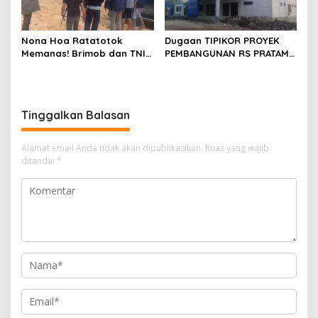
Nona Hoa Ratatotok
Dugaan TIPIKOR PROYEK
Memanas! Brimob dan TNI
PEMBANGUNAN RS PRATAMA
Usir Penambang, Tembakan
DAMAU Talaud Menyeret
Meletus di Lokasi Tambang
Nama Anggota DPRD Minut
Tinggalkan Balasan
Alamat email Anda tidak akan dipublikasikan.
Ruas yang wajib
ditandai
*