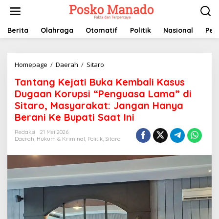
Lewati
ke
konten
Berita
Olahraga
Otomatif
Politik
Nasional
Pem
Tantang
Homepage
/
Daerah
/
Sitaro
Kejati
Tantang Kejati Buka Kembali Kasus
Buka
Kembali
Dugaan Korupsi “Penguasa Lama” di
Kasus
Sitaro, Masyarakat: Jangan Hanya
Dugaan
Berani Ke Bupati Saat Ini
Korupsi
"Penguasa
Redaksi
21 Mei 2026
Lama"
Daerah
,
Hukum & Kriminal
,
Politik
,
Sitaro
di
Sitaro,
Masyarakat:
Jangan
Hanya
Berani
Ke
Bupati
Saat