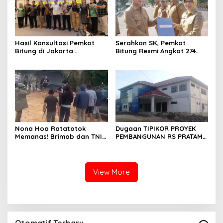
Hasil Konsultasi Pemkot
Serahkan SK, Pemkot
Bitung di Jakarta:
Bitung Resmi Angkat 274
Kementerian Sebut PT Futai
Pala, untuk Ketua RT
Lakukan Pencemaran
Mohon Bersabar
Lingkungan
Nona Hoa Ratatotok
Dugaan TIPIKOR PROYEK
Memanas! Brimob dan TNI
PEMBANGUNAN RS PRATAMA
Usir Penambang, Tembakan
DAMAU Talaud Menyeret
Meletus di Lokasi Tambang
Nama Anggota DPRD Minut
View More
Otomatif Terbaru