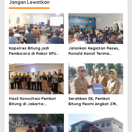
Perkara ke Pengadilan
Jangan Lewatkan
Kapolres Bitung jadi
Jalankan Kegiatan Reses,
Pembicara di Rakor KPU
Ronald Kansil Terima
terkait Persiapan Verifikasi
Keluhan Warga Madidir
Partai Politik
Hasil Konsultasi Pemkot
Serahkan SK, Pemkot
Bitung di Jakarta:
Bitung Resmi Angkat 274
Kementerian Sebut PT Futai
Pala, untuk Ketua RT
Lakukan Pencemaran
Mohon Bersabar
Lingkungan