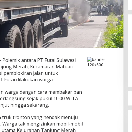
Kapolres Bitung jadi Pembicara di
 Polemik antara PT Futai Sulawesi
Rakor KPU terkait Persiapan
njung Merah, Kecamatan Matuari
Verifikasi Partai Politik
Di Berita, Bitung, Daerah, Politik
|
6 Agustus 2026
i pemblokiran jalan untuk
T Futai dilakukan warga.
ukan warga dengan cara membakar ban
 berlangsung sejak pukul 10.00 WITA
anjut hingga sekarang.
lah truk tronton yang hendak menuju
an. Warga tak mengizinkan mobil-mobil
an utama Kelurahan Tanjung Merah.