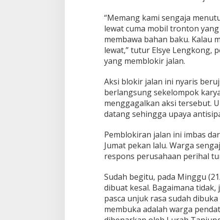
“Memang kami sengaja menutup 
lewat cuma mobil tronton yan
membawa bahan baku. Kalau m
lewat,” tutur Elsye Lengkong,
yang memblokir jalan.
Aksi blokir jalan ini nyaris beru
berlangsung sekelompok karyaw
menggagalkan aksi tersebut. 
datang sehingga upaya antisipas
Pemblokiran jalan ini imbas dar
Jumat pekan lalu. Warga senga
respons perusahaan perihal t
Sudah begitu, pada Minggu (2
dibuat kesal. Bagaimana tidak,
pasca unjuk rasa sudah dibuka 
membuka adalah warga pendata
dibenarkan oleh Lurah Tanjung