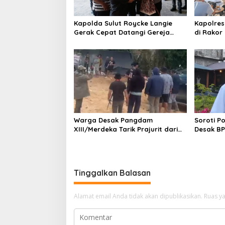
Kapolda Sulut Roycke Langie
Kapolres
Gerak Cepat Datangi Gereja
di Rakor
GMIM yang Terbakar, Salurkan
Verifikasi
Bantuan untuk Percepatan
Pemulihan
Warga Desak Pangdam
Soroti P
XIII/Merdeka Tarik Prajurit dari
Desak BP
Tambang Nona Hoa: “Rakyat
Bawa Gere
Tidak Butuh Tentara di Lokasi
Tambang”
Tinggalkan Balasan
Alamat email Anda tidak akan dipublikasikan.
Ruas ya