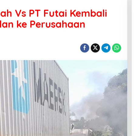
ah Vs PT Futai Kembali
lan ke Perusahaan