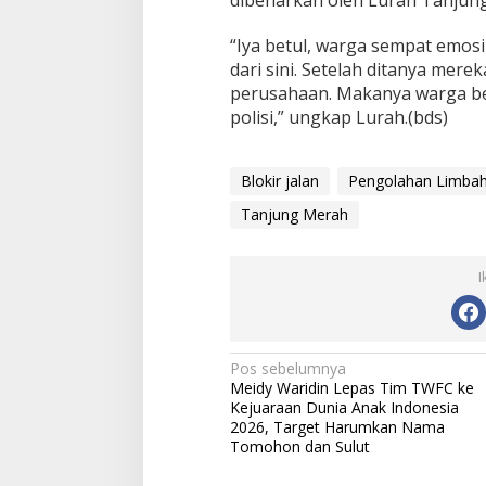
“Iya betul, warga sempat emo
dari sini. Setelah ditanya mer
perusahaan. Makanya warga be
polisi,” ungkap Lurah.(bds)
Blokir jalan
Pengolahan Limba
Tanjung Merah
I
Navigasi
Pos sebelumnya
Meidy Waridin Lepas Tim TWFC ke
pos
Kejuaraan Dunia Anak Indonesia
2026, Target Harumkan Nama
Tomohon dan Sulut