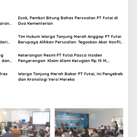
Esok, Pemkot Bitung Bahas Persoalan PT Futai di
maran
Dua Kementerian
Tim Hukum Warga Tanjung Merah Anggap PT Futai
dari
Berupaya Alihkan Persoalan: Tegaskan Akar Konflik
Adalah Pencemaran Lingkungan
ng
Keterangan Resmi PT Futai Pasca Insiden
a dan
Penyerangan: Klaim Alami Kerugian Rp 15 M,
Bantah Jadi Pemicu Aksi Warga Tanjung Merah
lres
Warga Tanjung Merah Bakar PT Futai, Ini Penyebab
dan Kronologi Versi Mereka