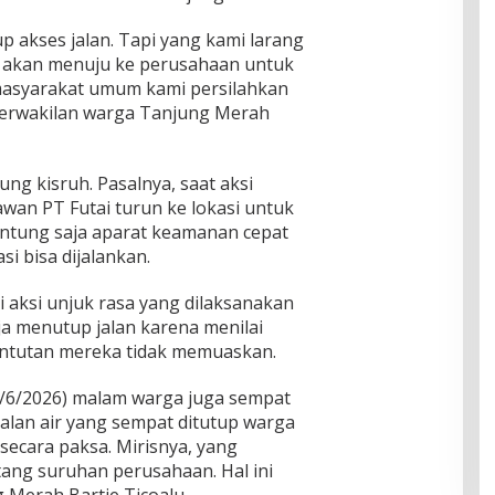
akses jalan. Tapi yang kami larang
g akan menuju ke perusahaan untuk
asyarakat umum kami persilahkan
 perwakilan warga Tanjung Merah
jung kisruh. Pasalnya, saat aksi
an PT Futai turun ke lokasi untuk
Untung saja aparat keamanan cepat
i bisa dijalankan.
i aksi unjuk rasa yang dilaksanakan
ja menutup jalan karena menilai
untutan mereka tidak memuaskan.
1/6/2026) malam warga juga sempat
 jalan air yang sempat ditutup warga
secara paksa. Mirisnya, yang
ng suruhan perusahaan. Hal ini
 Merah Bartje Ticoalu.