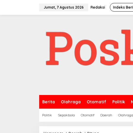
Lewati
ke
Jumat, 7 Agustus 2026
Redaksi
Indeks Ber
konten
Berita
Olahraga
Otomatif
Politik
Politik
Sepakbola
Otomotif
Daerah
Olahrag
Warga