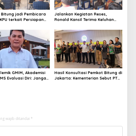
 Bitung jadi Pembicara
Jalankan Kegiatan Reses,
 KPU terkait Persiapan
Ronald Kansil Terima Keluhan
 Partai Politik
Warga Madidir
olemik GMIM, Akademisi
Hasil Konsultasi Pemkot Bitung di
MS Evaluasi Diri: Jangan
Jakarta: Kementerian Sebut PT
ja ke Politik Praktis
Futai Lakukan Pencemaran
Lingkungan
ng wajib ditandai
*