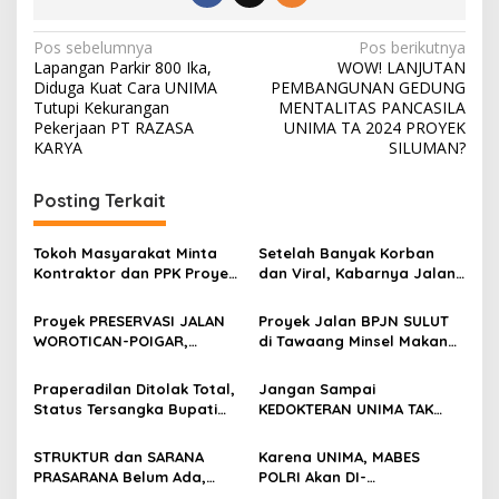
Navigasi
Pos sebelumnya
Pos berikutnya
Lapangan Parkir 800 Ika,
WOW! LANJUTAN
pos
Diduga Kuat Cara UNIMA
PEMBANGUNAN GEDUNG
Tutupi Kekurangan
MENTALITAS PANCASILA
Pekerjaan PT RAZASA
UNIMA TA 2024 PROYEK
KARYA
SILUMAN?
Posting Terkait
Tokoh Masyarakat Minta
Setelah Banyak Korban
Kontraktor dan PPK Proyek
dan Viral, Kabarnya Jalan
PRESERVASI JALAN
Berlubang di Tawaang
WOROTICAN-POIGAR,
Minsel Mulai Diperbaiki
Proyek PRESERVASI JALAN
Proyek Jalan BPJN SULUT
WOROTICAN-POOPO-SINISIR
WOROTICAN-POIGAR,
di Tawaang Minsel Makan
TA 2026 Dievaluasi
WOROTICAN-POOPO-SINISIR
Korban
2026 Tuai Sorotan Tajam
Praperadilan Ditolak Total,
Jangan Sampai
Status Tersangka Bupati
KEDOKTERAN UNIMA TAK
Sitaro Nonaktif Sah! Kejati
DIAKUI SEPERTI FARMASI dan
Sulut Segera Limpahkan
GEOTHERMAL
STRUKTUR dan SARANA
Karena UNIMA, MABES
Perkara ke Pengadilan
PRASARANA Belum Ada,
POLRI Akan DI-
UNIMA NEKAT Terima
PRAPERADILAN-KAN MAKI