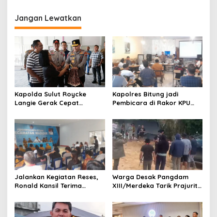
Mahasiswa KEDOKTERAN
Jangan Lewatkan
Kapolres Bitung jadi
Kapolda Sulut Roycke
Pembicara di Rakor KPU
Langie Gerak Cepat
terkait Persiapan Verifikasi
Datangi Gereja GMIM yang
Partai Politik
Terbakar, Salurkan
Bantuan untuk Percepatan
Pemulihan
Jalankan Kegiatan Reses,
Warga Desak Pangdam
Ronald Kansil Terima
XIII/Merdeka Tarik Prajurit
Keluhan Warga Madidir
dari Tambang Nona Hoa:
“Rakyat Tidak Butuh
Tentara di Lokasi