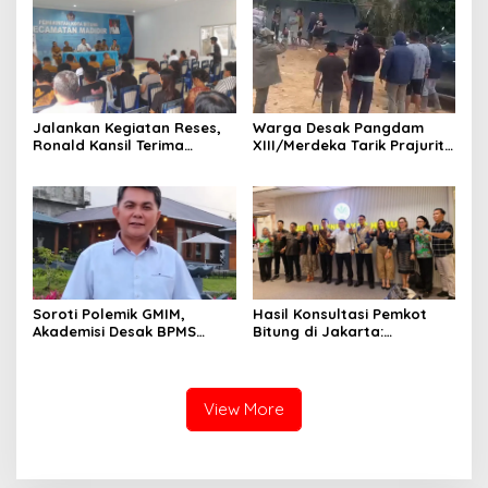
Bantuan untuk Percepatan
Pemulihan
Jalankan Kegiatan Reses,
Warga Desak Pangdam
Ronald Kansil Terima
XIII/Merdeka Tarik Prajurit
Keluhan Warga Madidir
dari Tambang Nona Hoa:
“Rakyat Tidak Butuh
Tentara di Lokasi
Tambang”
Hasil Konsultasi Pemkot
Soroti Polemik GMIM,
Bitung di Jakarta:
Akademisi Desak BPMS
Kementerian Sebut PT Futai
Evaluasi Diri: Jangan Bawa
Lakukan Pencemaran
Gereja ke Politik Praktis
Lingkungan
View More