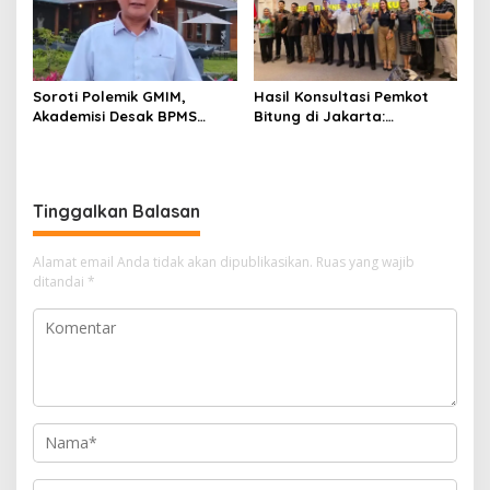
Tambang”
Hasil Konsultasi Pemkot
Soroti Polemik GMIM,
Bitung di Jakarta:
Akademisi Desak BPMS
Kementerian Sebut PT Futai
Evaluasi Diri: Jangan Bawa
Lakukan Pencemaran
Gereja ke Politik Praktis
Lingkungan
Tinggalkan Balasan
Alamat email Anda tidak akan dipublikasikan.
Ruas yang wajib
ditandai
*