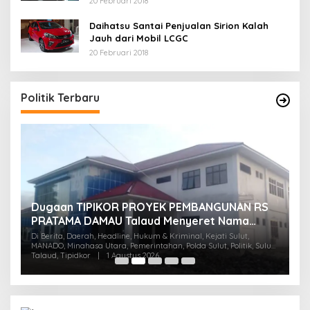
20 Februari 2018
Daihatsu Santai Penjualan Sirion Kalah
Jauh dari Mobil LCGC
20 Februari 2018
Politik Terbaru
Dugaan TIPIKOR PROYEK PEMBANGUNAN RS
M
U
PRATAMA DAMAU Talaud Menyeret Nama
T
Anggota DPRD Minut
Di Berita, Daerah, Headline, Hukum & Kriminal, Kejati Sulut,
Su
Di 
MANADO, Minahasa Utara, Pemerintahan, Polda Sulut, Politik, Sulut,
Talaud, Tipidkor
|
1 Agustus 2026