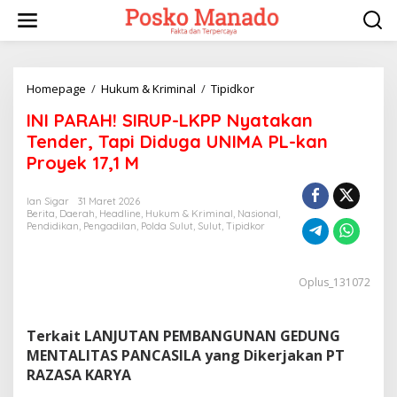
Lewati
ke
konten
INI
Homepage
/
Hukum & Kriminal
/
Tipidkor
PARAH!
INI PARAH! SIRUP-LKPP Nyatakan
SIRUP-
LKPP
Tender, Tapi Diduga UNIMA PL-kan
Nyatakan
Proyek 17,1 M
Tender,
Tapi
Diduga
Ian Sigar
31 Maret 2026
Berita
,
Daerah
,
Headline
,
Hukum & Kriminal
,
Nasional
UNIMA
,
Pendidikan
,
Pengadilan
,
Polda Sulut
,
Sulut
,
Tipidkor
PL-
kan
Proyek
17,1
Oplus_131072
M
Terkait LANJUTAN PEMBANGUNAN GEDUNG
MENTALITAS PANCASILA yang Dikerjakan PT
RAZASA KARYA